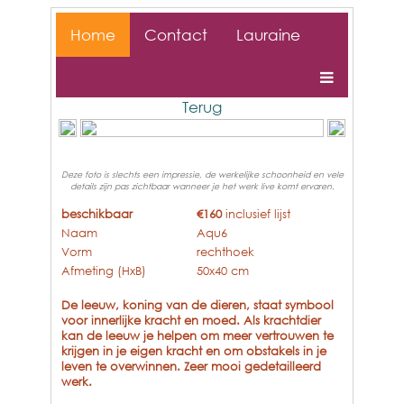
Home
Contact
Lauraine
Terug
Deze foto is slechts een impressie, de werkelijke schoonheid en vele
details zijn pas zichtbaar wanneer je het werk live komt ervaren.
beschikbaar
€160
inclusief lijst
Naam
Aqu6
Vorm
rechthoek
Afmeting (HxB)
50x40 cm
De leeuw, koning van de dieren, staat symbool
voor innerlijke kracht en moed. Als krachtdier
kan de leeuw je helpen om meer vertrouwen te
krijgen in je eigen kracht en om obstakels in je
leven te overwinnen. Zeer mooi gedetailleerd
werk.